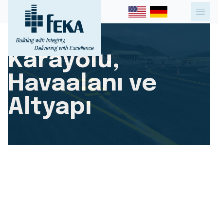
Building with Integrity,
Delivering with Excellence
Karayolu,
Havaalanı ve
Altyapı